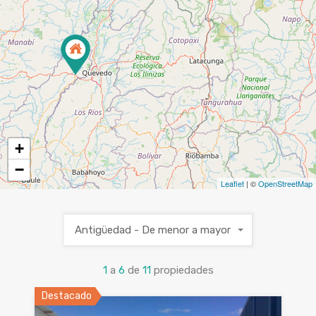
+
−
Leaflet
| ©
OpenStreetMap
Antigüedad - De menor a mayor
1
a
6
de
11
propiedades
Destacado