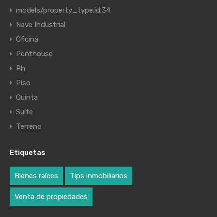
models/property_type.id.34
Nave Industrial
Oficina
Penthouse
Ph
Piso
Quinta
Suite
Terreno
Etiquetas
Bienes raíces
Tips inmobiliarios
Venta de propiedades