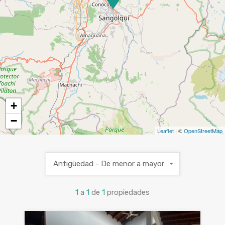
+
−
Leaflet
| ©
OpenStreetMap
Antigüedad - De menor a mayor
1
a
1
de
1
propiedades