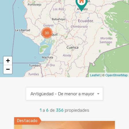
30
+
−
Leaflet
| ©
OpenStreetMap
Antigüedad - De menor a mayor
1
a
6
de
356
propiedades
Destacado