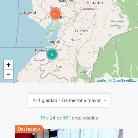
83
5
+
−
Leaflet
| ©
OpenStreetMap
Antigüedad - De menor a mayor
19
a
24
de
591
propiedades
Destacado