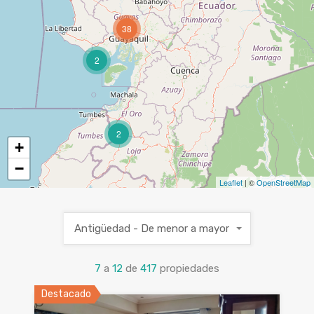
38
2
2
+
−
Leaflet
| ©
OpenStreetMap
Antigüedad - De menor a mayor
7
a
12
de
417
propiedades
Destacado