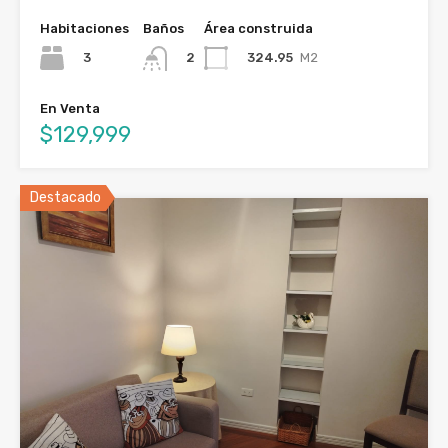
Habitaciones
Baños
Área construida
3
324.95
M2
2
En Venta
$129,999
Destacado