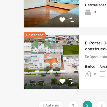
Habitaciones
2
Destacado
El Portal,
construcci
De Oportunida
Baños
Área
2
Anterior
1
2
3