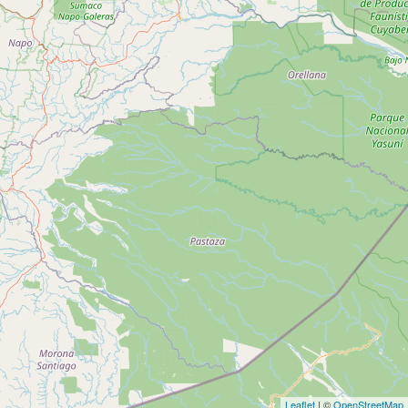
Leaflet
| ©
OpenStreetMap