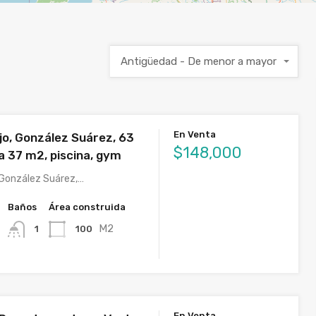
Antigüedad - De menor a mayor
En Venta
jo, González Suárez, 63
$148,000
a 37 m2, piscina, gym
, González Suárez,…
Baños
Área construida
M2
100
1
En Venta