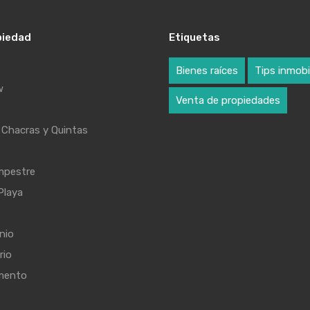
piedad
Etiquetas
Bienes raíces
Tips inmobil
w
Venta de propiedades
Chacras y Quintas
mpestre
Playa
nio
rio
mento