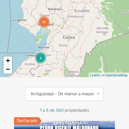
45
4
+
−
Leaflet
| ©
OpenStreetMap
Antigüedad - De menor a mayor
1
a
6
de
360
propiedades
Destacado