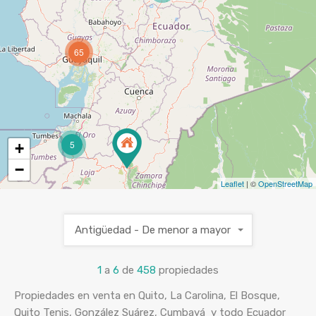
65
5
+
−
Leaflet
| ©
OpenStreetMap
Antigüedad - De menor a mayor
1
a
6
de
458
propiedades
Propiedades en venta en Quito, La Carolina, El Bosque,
Quito Tenis, González Suárez, Cumbayá y todo Ecuador