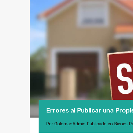
Errores al Publicar una Prop
Por
GoldmanAdmin
Publicado en
Bienes R