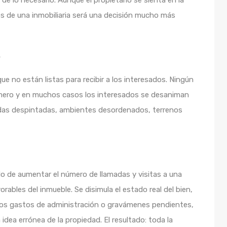
de lo necesario. Aunque el propietario se sienta en la
ios de una inmobiliaria será una decisión mucho más
.
 no están listas para recibir a los interesados. Ningún
rimero y en muchos casos los interesados se desaniman
ndas despintadas, ambientes desordenados, terrenos
 de aumentar el número de llamadas y visitas a una
ables del inmueble. Se disimula el estado real del bien,
 los gastos de administración o gravámenes pendientes,
idea errónea de la propiedad. El resultado: toda la