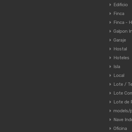
Edificio
Finca
Finca - 
Galpon In
Garaje
Hostal
Hoteles
Isla
Local
Lote / T
Lote Com
Lote de 
models/p
Nave Indu
Oficina