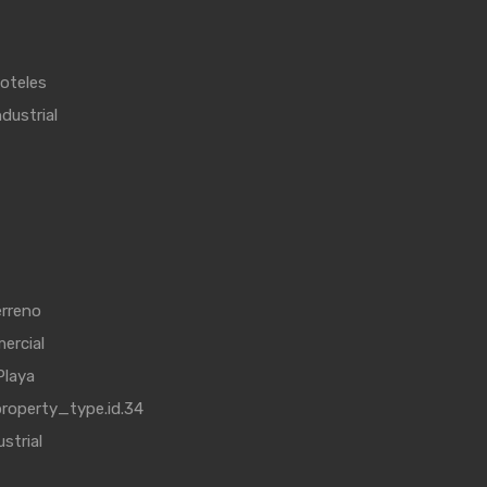
Hoteles
dustrial
erreno
ercial
Playa
roperty_type.id.34
strial