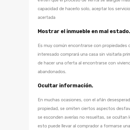
eviten que el proceso de venta se alargue más 
capacidad de hacerlo solo, aceptar los servic
acertada
Mostrar el inmueble en mal estado
Es muy común encontrarse con propiedades que
interesado comprará una casa sin visitarla p
de hacer una oferta al encontrarse con vivie
abandonados.
Ocultar información.
En muchas ocasiones, con el afán desesperado
propiedad, se omiten ciertos aspectos desfavor
se esconden averías no resueltas, se ocultan
esto puede llevar al comprador a formarse una 