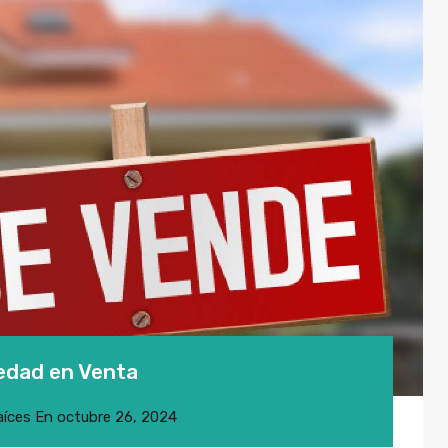
iedad en Venta
aíces
En
octubre 26, 2024