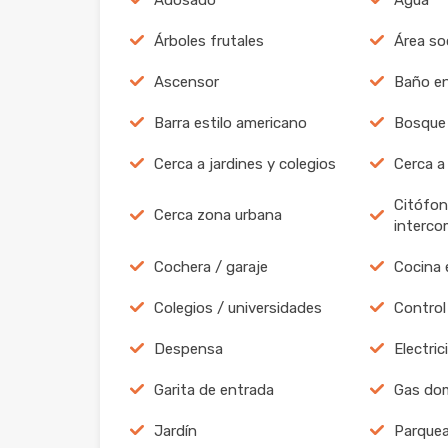
Árboles frutales
Área soc
Ascensor
Baño en
Barra estilo americano
Bosque 
Cerca a jardines y colegios
Cerca a
Citófon
Cerca zona urbana
interco
Cochera / garaje
Cocina 
Colegios / universidades
Control
Despensa
Electric
Garita de entrada
Gas domi
Jardín
Parquea