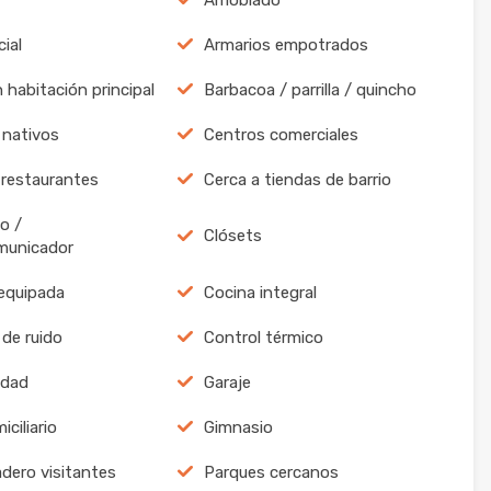
ial
Armarios empotrados
 habitación principal
Barbacoa / parrilla / quincho
nativos
Centros comerciales
 restaurantes
Cerca a tiendas de barrio
o /
Clósets
municador
equipada
Cocina integral
 de ruido
Control térmico
idad
Garaje
ciliario
Gimnasio
dero visitantes
Parques cercanos