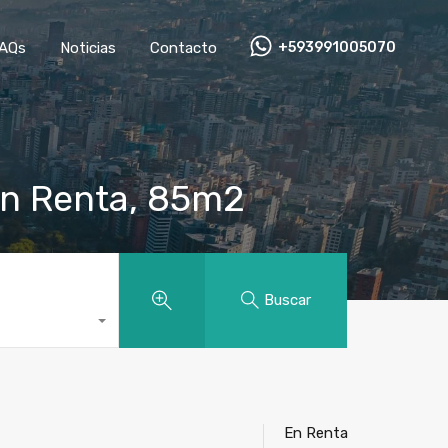
AQs
Noticias
Contacto
+593991005070
en Renta, 85m2
Buscar
En Renta